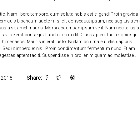
tio. Nam libero tempore, cum soluta nobis est eligendi Proin gravida
 lorem quis bibendum auctor nisi elit consequat ipsum, nec sagittis sem
ursus a sit amet mauris. Morbi accumsan ipsum velit. Nam nec tellus a
 vitae erat consequat auctor eu in elit. Class aptent taciti sociosqu
s himenaeos. Mauris in erat justo. Nullam ac urna eu felis dapibus
. Sed ut imperdiet nisi. Proin condimentum fermentum nunc. Etiam
 egestas aptent taciti. Suspendisse in orci enim quam ad molestiae..
Share:
 2018