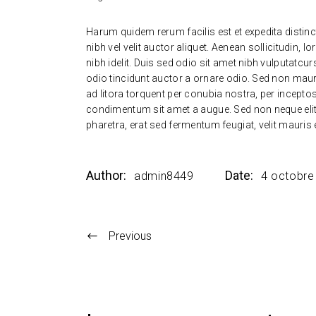
Harum quidem rerum facilis est et expedita distinc
nibh vel velit auctor aliquet. Aenean sollicitudin,
nibh idelit. Duis sed odio sit amet nibh vulputatc
odio tincidunt auctor a ornare odio. Sed non mauris
ad litora torquent per conubia nostra, per incepto
condimentum sit amet a augue. Sed non neque elit
pharetra, erat sed fermentum feugiat, velit mauris
Author:
Date:
admin8449
4 octobre
Previous