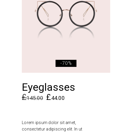
-70%
Eyeglasses
£
£
145.00
44.00
Lorem ipsum dolor sit amet,
consectetur adipiscing elit. In ut