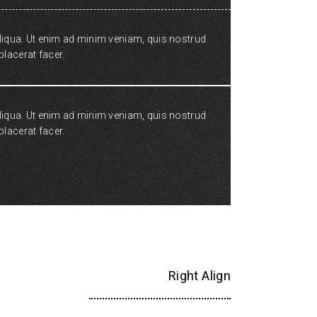
aliqua. Ut enim ad minim veniam, quis nostrud
lacerat facer.
aliqua. Ut enim ad minim veniam, quis nostrud
lacerat facer.
Right Align