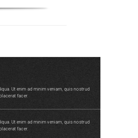
aliqua. Ut enim ad minim veniam, quis nostrud
lacerat facer.
aliqua. Ut enim ad minim veniam, quis nostrud
lacerat facer.